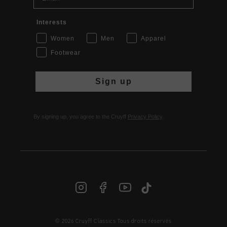
Interests
Women
Men
Apparel
Footwear
Sign up
By signing up, you agree to the Cruyff
Privacy Policy
.
© 2026 Cruyff Classics Tous droits réservés
FR | € EUR