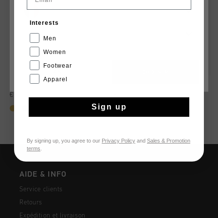
France
Interests
Français
Men
Women
Footwear
CANCEL
CHOISIR
Apparel
Isabella
Ina
€ 34,95
€ 69,95
€ 34,95
€ 69,95
Sign up
By signing up, you agree to our
Privacy Policy
and
Sales & Promotion
terms
.
AIDE & INFO
Service clients
Retours
Expédition et livraison