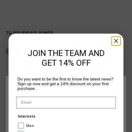
TU POURRAIS AIMER
JOIN THE TEAM AND
sale
sale
GET 14% OFF
Do you want to be the first to know the latest news?
Sign up now and get a 14% discount on your first
CHOISISSEZ VOTRE EMPLACEMENT ET VOTRE
purchase.
LANGUE
Email
France
Interests
Français
Endorsed
Fearia Montserrat
Men
€ 26,95
€ 89,95
€ 62,00
€ 104,95