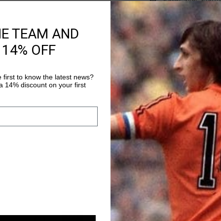
Payer avec Klarna
HE TEAM AND
Information produi
 14% OFF
The Cruyff Campo Low 
stylishly step into a
 first to know the latest news?
sneakers with a round
 14% discount on your first
who love playing outsi
Plus d’information
leather exterior and t
trendy look. Thanks t
sole, you'll enjoy all
textures and material
sale
sale