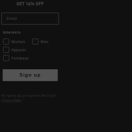
GET 14% OFF
Email
Interests
Women
Men
Apparel
Footwear
Sign up
By signing up, you agree to the Cruyff
Privacy Policy
.