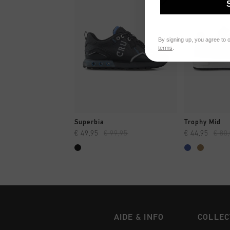
By signing up, you agree to 
terms
.
SHOPPING RAPIDE
SHOPPI
Superbia
Trophy Mid
€ 49,95
€ 99,95
€ 44,95
€ 80
AIDE & INFO
COLLEC