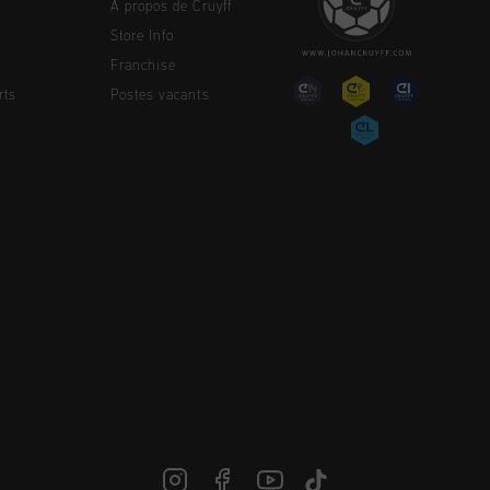
À propos de Cruyff
Store Info
Franchise
rts
Postes vacants