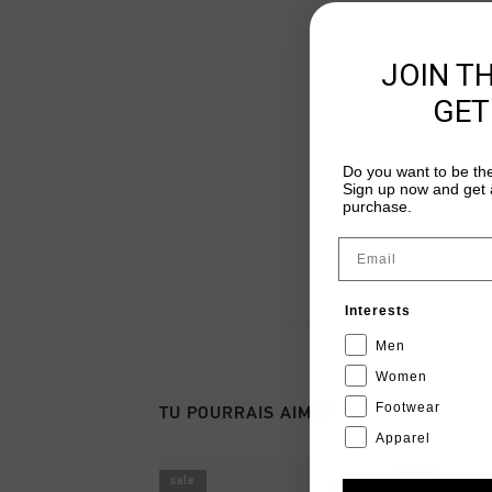
JOIN T
GET
Do you want to be the
Sign up now and get a
purchase.
Email
Interests
Men
Women
Footwear
TU POURRAIS AIMER
Apparel
sale
sale