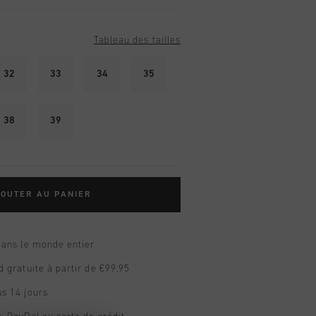
Tableau des tailles
32
33
34
35
38
39
OUTER AU PANIER
dans le monde entier
d gratuite à partir de €99,95
s 14 jours