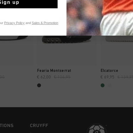
Sign up
our
Privacy Policy
and
Sales & Promotion
NG RAPIDE
SHOPPING RAPIDE
SHOPPING
Fearia Montserrat
Elcatorce
,00
€ 62,00
€ 104,95
€ 69,95
€ 139,9
TIONS
CRUYFF