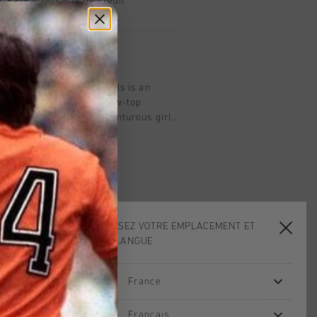
, PayPal ou carte de crédit
t
in black and gold for girls is an
utumn and winter. These low-top
 toe are perfect for adventurous girls
de or going for a walk in the park. The
extile lining provide comfort and a
o the removable insole and rubber
-day comfort. Enrich with a mix of
s.
CHOISISSEZ VOTRE EMPLACEMENT ET
VOTRE LANGUE
France
sale
sale
Français