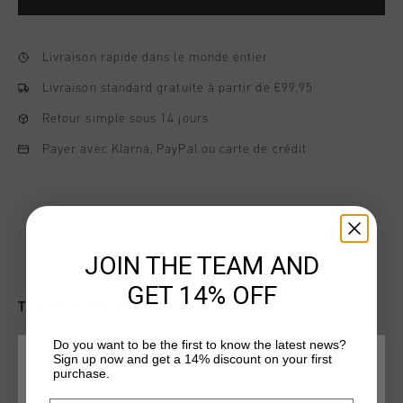
Livraison rapide dans le monde entier
Livraison standard gratuite à partir de €99,95
Retour simple sous 14 jours
Payer avec Klarna, PayPal ou carte de crédit
JOIN THE TEAM AND
GET 14% OFF
TU POURRAIS AIMER
Do you want to be the first to know the latest news?
Sign up now and get a 14% discount on your first
sale
sale
CHOISISSEZ VOTRE EMPLACEMENT ET VOTRE
purchase.
LANGUE