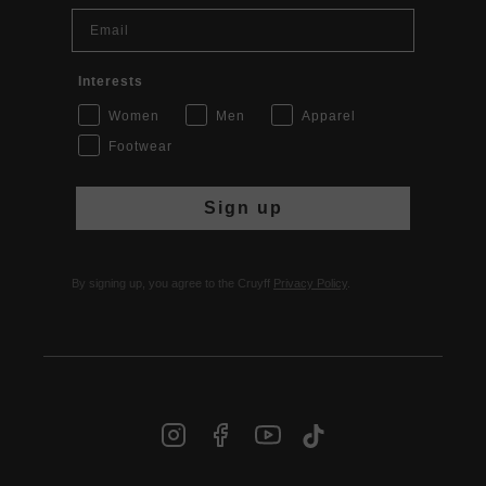
Email
Interests
Women
Men
Apparel
Footwear
Sign up
By signing up, you agree to the Cruyff
Privacy Policy
.