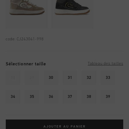
code:
CJ243041-998
Sélectionner taille
Tableau des tailles
28
29
30
31
32
33
34
35
36
37
38
39
AJOUTER AU PANIER