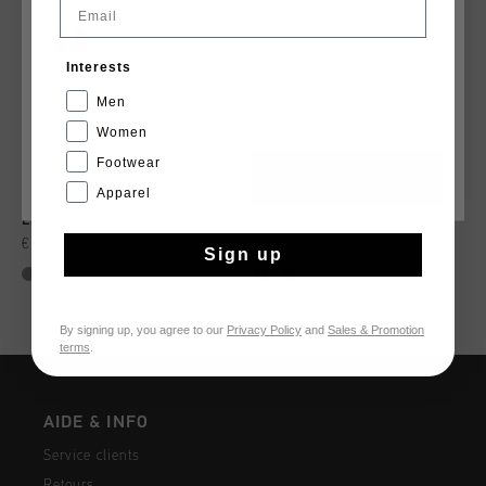
Email
France
Interests
Français
Men
Women
Footwear
CANCEL
CHOISIR
Apparel
Endorsed Tennis
Madina
€ 26,95
€ 89,95
€ 44,95
€ 80,00
Sign up
By signing up, you agree to our
Privacy Policy
and
Sales & Promotion
terms
.
AIDE & INFO
Service clients
Retours