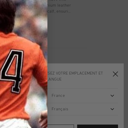
retch boot combines a premium leather
ith a stretch panel at the calf, ensuring
y silhouette. Featuring a sleek gold
vers that signature Cruyff touch. With a
a durable rubber outsole, these boots
ance of fashion and comfort
CHOISISSEZ VOTRE EMPLACEMENT ET
VOTRE LANGUE
France
Français