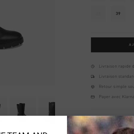
38
39
AJ
Livraison rapide 
Livraison standar
Retour simple sou
Payer avec Klarna
Information produi
The Cruyff Gina in bla