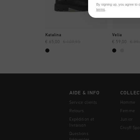
By signing up, you agree to 
terms
.
SHOPPING RAPIDE
SHOPPI
Katalina
Velia
€ 65,00
€ 109,95
€ 59,00
€ 99
AIDE & INFO
COLLEC
Service clients
Homme
Retours
Femme
Expédition et
Junior
livraison
Cruyff Spo
Questions
fréquentes