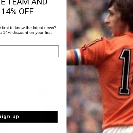
HE TEAM AND
season. This high st
 14% OFF
foot and front shaft w
a perfect fit for ever
Plus d’information
metal 'C' logo, it deli
 first to know the latest news?
removable insole and 
 14% discount on your first
offer the perfect bal
sale
Sign up