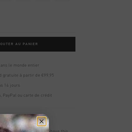
OUTER AU PANIER
dans le monde entier
d gratuite à partir de €99,95
s 14 jours
, PayPal ou carte de crédit
t
ck for girls is a true must-have this