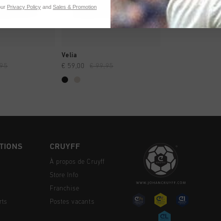
our
Privacy Policy
and
Sales & Promotion
NG RAPIDE
SHOPPING RAPIDE
Velia
,95
€ 59,00
€ 99,95
TIONS
CRUYFF
À propos de Cruyff
Store Info
Franchise
rts
Postes vacants