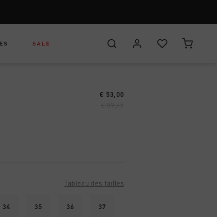
ES
SALE
€ 53,00
wear
ussures
ers
eadwear
Headwear
€ 89,95
ements
ks
ags
Bags
ur
Tableau des tailles
34
35
36
37