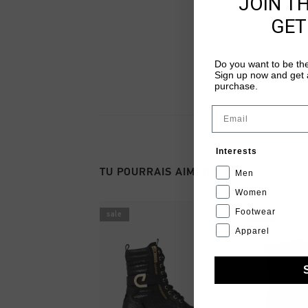
JOIN T
GET
Do you want to be the
Sign up now and get a
purchase.
Email
Interests
TU POURRAIS AIMER
Men
Women
Footwear
sale
sale
Apparel