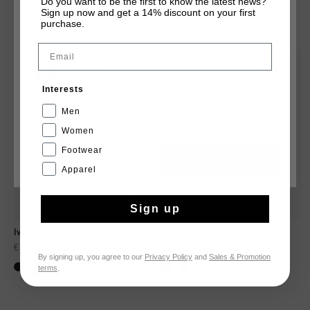
Do you want to be the first to know the latest news?
Sign up now and get a 14% discount on your first
TU POURRAIS AIMER
CHOISISSEZ VOTRE EMPLACEMENT ET VOTRE
purchase.
LANGUE
Email
sale
sale
France
Interests
Français
Men
Women
Footwear
CANCEL
CHOISIR
Apparel
Sign up
Ivan Cap
Ivan Cap
€ 24,95
€ 39,95
€ 24,95
€ 39,95
By signing up, you agree to our
Privacy Policy
and
Sales & Promotion
terms
.
...
...