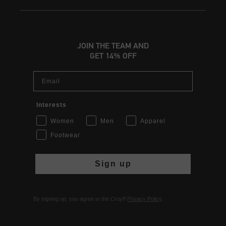
JOIN THE TEAM AND
GET 14% OFF
Email
Interests
Women
Men
Apparel
Footwear
Sign up
By signing up, you agree to the Cruyff
Privacy Policy
.