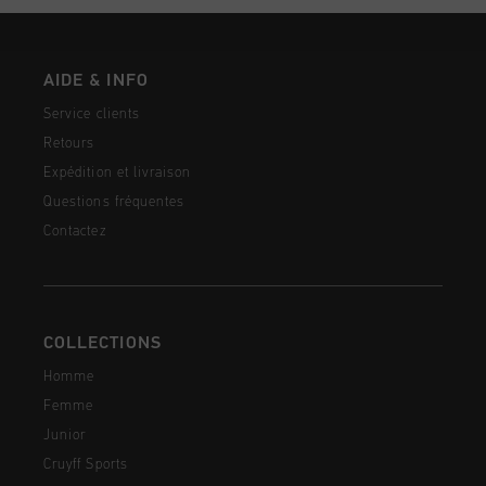
AIDE & INFO
Service clients
Retours
Expédition et livraison
Questions fréquentes
Contactez
COLLECTIONS
Homme
Femme
Junior
Cruyff Sports