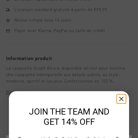
Livraison standard gratuite à partir de €99,95
Retour simple sous 14 jours
Payer avec Klarna, PayPal ou carte de crédit
Information produit
La casquette Cruyff Altura, disponible en noir pour homme.
Une casquette intemporelle aux details subtils, au style
moderne, sportif et luxueux. Confectionnee en 100 %
polyester, elle est dotee d'une visiere cousue et d'une
Plus d’information
etiquette integree a la couture pour une allure elegante. Le
logo Cruyff est fierement affiche sur le devant.
JOIN THE TEAM AND
GET 14% OFF