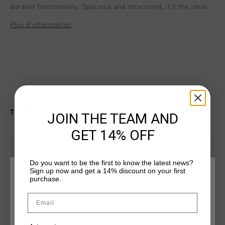
durable functionality. Spacious and structured, it's the ideal
weekender with understated branding and a modern
Plus d’information
silhouette.
TU POURRAIS AIMER
JOIN THE TEAM AND
GET 14% OFF
Do you want to be the first to know the latest news?
Sign up now and get a 14% discount on your first
CHOISISSEZ VOTRE EMPLACEMENT ET VOTRE
purchase.
LANGUE
Email
France