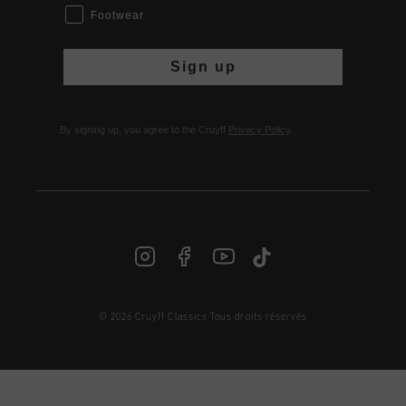
Footwear
Sign up
By signing up, you agree to the Cruyff
Privacy Policy
.
© 2026 Cruyff Classics Tous droits réservés
FR | € EUR
Login