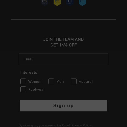
JOIN THE TEAM AND
GET 14% OFF
Email
Interests
Women
Men
Apparel
Footwear
Sign up
By signing up, you agree to the Cruyff
Privacy Policy
.