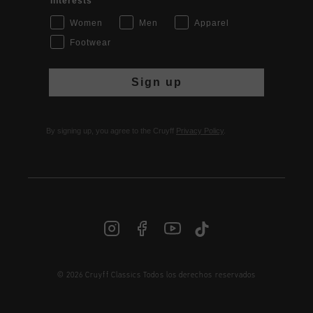
Interests
Women
Men
Apparel
Footwear
Sign up
By signing up, you agree to the Cruyff
Privacy Policy
.
ES | € EUR
© 2026 Cruyff Classics Todos los derechos reservados
Iniciar sesión