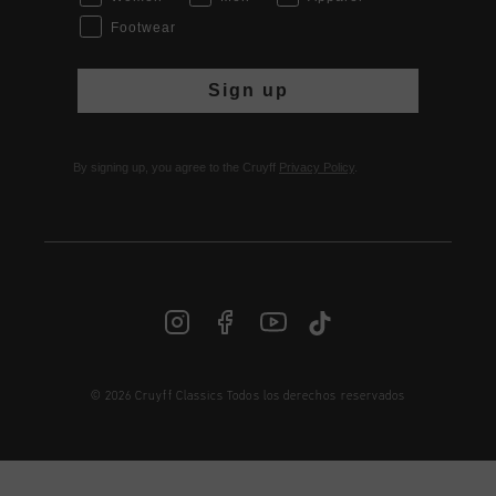
Footwear
Sign up
By signing up, you agree to the Cruyff
Privacy Policy
.
© 2026 Cruyff Classics Todos los derechos reservados
ES | € EUR
Iniciar sesión