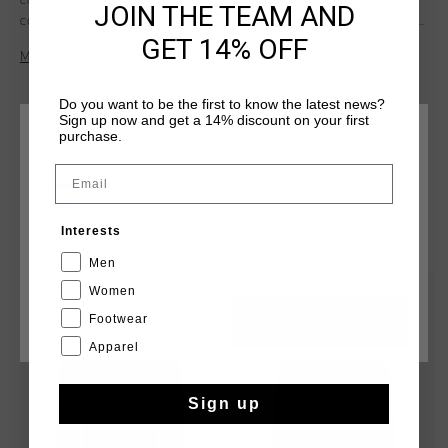
carbon para hombre. Esta comoda sudadera esta
JOIN THE TEAM AND
confeccionada con un 80 % de nailon y un 20 % de elastano y
GET 14% OFF
ofrece un ajuste flexible y comodo. Luce el iconico logotipo
Más información
del leon de Cruyff en el pecho. Perfecta para relajarse o para
un look casual.
Do you want to be the first to know the latest news?
Sign up now and get a 14% discount on your first
purchase.
ELIGE TU UBICACIÓN Y TU IDIOMA
Email
España
QUIZÁ TU GUSTA ESTO
Interests
Español
Men
Women
rebajas
rebajas
Footwear
CANCEL
ESCOGER
Apparel
Sign up