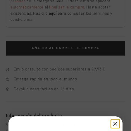
prendas
de la categoría Sale. El descuento se aplicará
automáticamente
al
finalizar la compra
. Hasta agotar
existencias. Haz clic
aquí
para consultar los términos y
condiciones.
AÑADIR AL CARRITO DE COMPRA
Envío gratuito con pedidos superiores a 99,95 €
Entrega rápida en todo el mundo
Devoluciones fáciles en 14 días
Información del producto
Sudadera con capucha Cruyff Quartz Fleece OTH en color