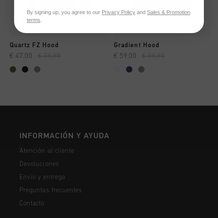
By signing up, you agree to our
Privacy Policy
and
Sales & Promotion
terms
.
Quartz FZ Hood
Gradient Hood
€ 47,00
€ 79,95
€ 59,00
€ 99,95
INFORMACIÓN Y AYUDA
Atención al cliente
Devoluciones
Envío y entrega
Preguntas frecuentes
Contacto