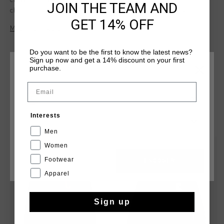
crewneck sweater, featuring a large ‘Johan’ print on the
JOIN THE TEAM AND
chest. It has ribbed collar, hem and cuffs, and wears as
GET 14% OFF
regular fit. Made from a heavyweight mix of premium cotton
Más información
and wool. Composition: 80% cotton, 20% wool.
Do you want to be the first to know the latest news?
Sign up now and get a 14% discount on your first
purchase.
ELIGE TU UBICACIÓN Y TU IDIOMA
Email
España
QUIZÁ TU GUSTA ESTO
Interests
Español
Men
Women
rebajas
rebajas
Footwear
CANCEL
ESCOGER
Apparel
Sign up