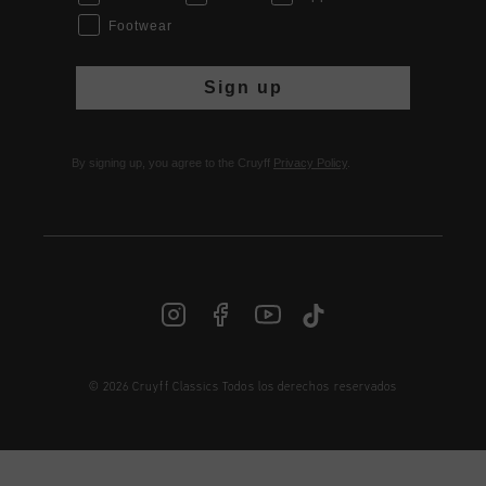
Footwear
Sign up
By signing up, you agree to the Cruyff
Privacy Policy
.
© 2026 Cruyff Classics Todos los derechos reservados
ES | € EUR
Iniciar sesión