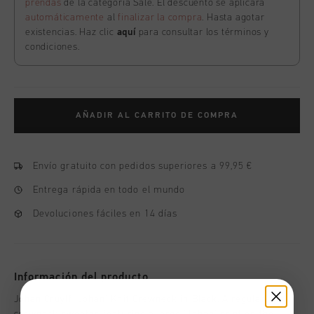
prendas
de la categoría Sale. El descuento se aplicará
automáticamente
al
finalizar la compra
. Hasta agotar
existencias. Haz clic
aquí
para consultar los términos y
condiciones.
AÑADIR AL CARRITO DE COMPRA
Envío gratuito con pedidos superiores a 99,95 €
Entrega rápida en todo el mundo
Devoluciones fáciles en 14 días
Información del producto
Johan Cruyff ‘Johan’ Knit Crewneck in Black. A regular-fit