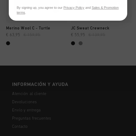
By signing up, you agree to our
Privacy Policy
and
Sales & Promotion
terms
.
Merino Wool C - Turtle
JC Sweat Crewneck
€ 63,95
€ 159,95
€ 55,95
€ 139,95
INFORMACIÓN Y AYUDA
Atención al cliente
Devoluciones
Envío y entrega
Preguntas frecuentes
Contacto