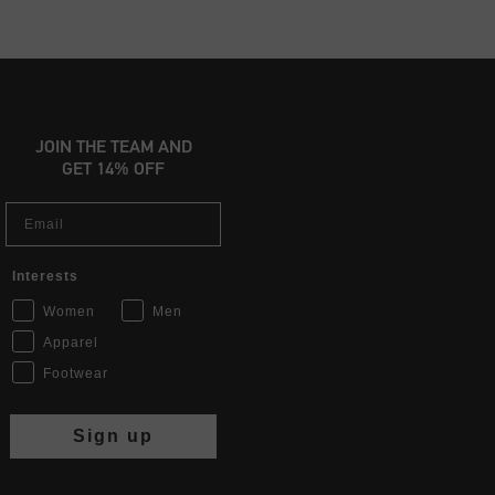
JOIN THE TEAM AND
GET 14% OFF
Email
Interests
Women
Men
Apparel
Footwear
Sign up