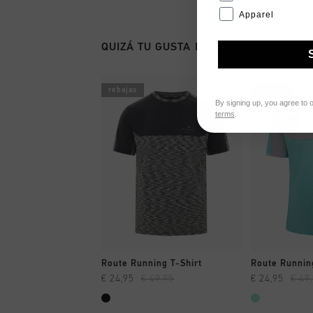
Apparel
QUIZÁ TU GUSTA ESTO
rebajas
rebajas
By signing up, you agree to 
terms
.
A COMPRAR YA
A CO
Route Running T-Shirt
Route Running
€ 24,95
€ 49,95
€ 24,95
€ 49