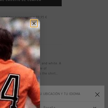
 AL CARRITO DE COMPRA
n pedidos superiores a 99,95 €
n todo el mundo
les en 14 días
oducto
blor Tee for men in black and white. A
 fit and short sleeves. Made of
e. The soft material keeps the shirt
e skin during any activity. Features
ver T-shirt with Cruyff Montserrat
omposition: 95% polyester/5% elastane
ELIGE TU UBICACIÓN Y TU IDIOMA
España