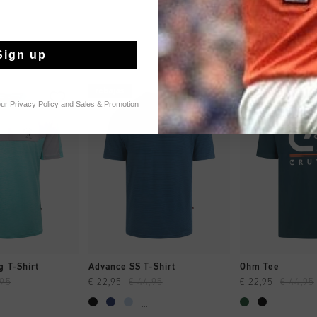
Sign up
rebajas
rebajas
our
Privacy Policy
and
Sales & Promotion
MPRAR YA
A COMPRAR YA
A COMPR
 T-Shirt
Advance SS T-Shirt
Ohm Tee
,95
€ 22,95
€ 44,95
€ 22,95
€ 44,95
...