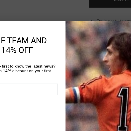
AÑADIR
Envío gratuito co
Entrega rápida e
HE TEAM AND
Devoluciones fáci
 14% OFF
 first to know the latest news?
Información del pr
 14% discount on your first
Cruyff Montserrat Tem
T-shirt with a regular
polyester and elastan
from rubbing along th
Más información
colorful stripes all o
branding on chest. C