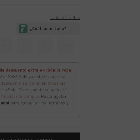
Tabla de tallas
M
L
XL
XXL
e descuento extra en toda la ropa
estra SS26 Sale ya está en marcha.
 descuento adicional
en
todas las
ría Sale. El descuento se aplicará
l
finalizar la compra
. Hasta agotar
c
aquí
para consultar los términos y