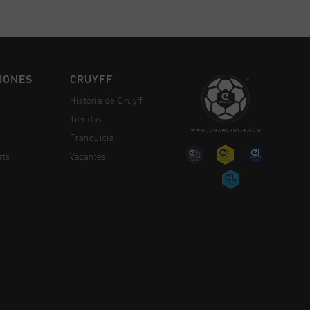
IONES
CRUYFF
Historia de Cruyff
Tiendas
Franquicia
rts
Vacantes