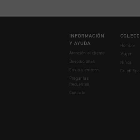
INFORMACIÓN
COLECC
Y AYUDA
Hombre
Atención al cliente
Mujer
Devoluciones
Niños
Envío y entrega
Cruyff Spo
Preguntas
frecuentes
Contacto