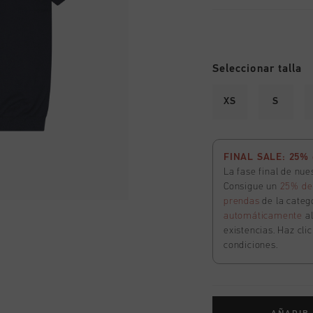
Seleccionar talla
XS
S
FINAL SALE: 25% d
La fase final de nu
Consigue un
25% de
prendas
de la catego
automáticamente
a
existencias. Haz cli
condiciones.