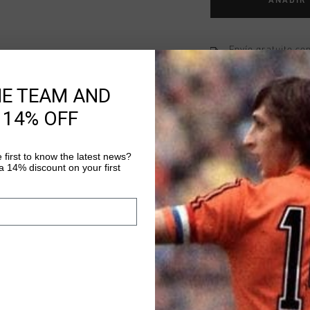
AÑADIR
Envío gratuito co
Entrega rápida e
HE TEAM AND
Devoluciones fáci
 14% OFF
 first to know the latest news?
Información del pr
 14% discount on your first
Johan Cruyff JC Tee Kn
shirt, crafted from 10
features a ribbed coll
small "C" on the left c
Más información