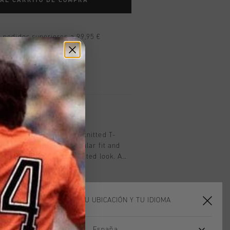
 AL CARRITO DE COMPRA
n pedidos superiores a 99,95 €
n todo el mundo
les en 14 días
oducto
itted in Navy. A refined knitted T-
0% cotton. It offers a regular fit and
ar, hem, and cuffs for a fitted look. A
hest adds a subtle yet stylish touch.
ELIGE TU UBICACIÓN Y TU IDIOMA
España