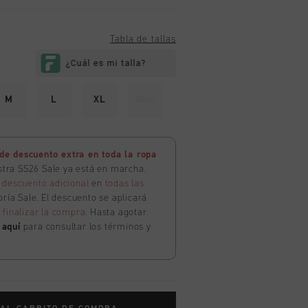
Tabla de tallas
M
L
XL
XXL
e descuento extra en toda la ropa
estra SS26 Sale ya está en marcha.
 descuento adicional
en
todas las
ría Sale. El descuento se aplicará
l
finalizar la compra
. Hasta agotar
c
aquí
para consultar los términos y