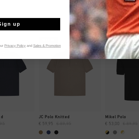
Sign up
rebajas
rebajas
our
Privacy Policy
and
Sales & Promotion
MPRAR YA
A COMPRAR YA
A COMPR
ed
JC Polo Knitted
Mikel Polo
,95
€ 59,95
€ 89,95
€ 53,00
€ 89,95