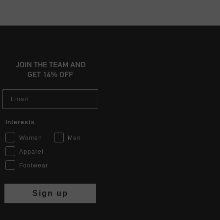
JOIN THE TEAM AND
GET 14% OFF
Email
Interests
Women
Men
Apparel
Footwear
Sign up