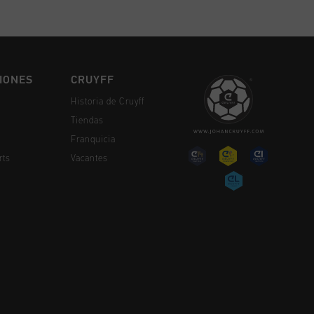
IONES
CRUYFF
Historia de Cruyff
Tiendas
Franquicia
rts
Vacantes