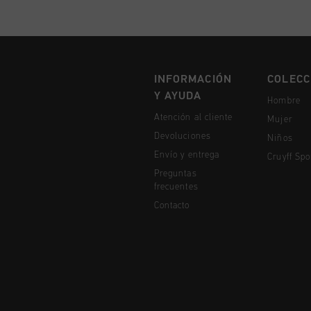
INFORMACIÓN
COLECC
Y AYUDA
Hombre
Atención al cliente
Mujer
Devoluciones
Niños
Envío y entrega
Cruyff Spo
Preguntas
frecuentes
Contacto