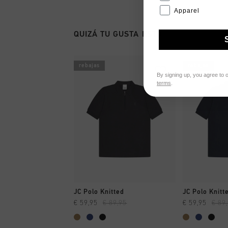
Apparel
QUIZÁ TU GUSTA ESTO
rebajas
rebajas
By signing up, you agree to 
terms
.
A COMPRAR YA
A CO
JC Polo Knitted
JC Polo Knitt
€ 59,95
€ 89,95
€ 59,95
€ 89