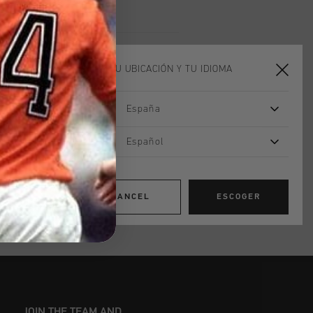
les en 14 días
oducto
ELIGE TU UBICACIÓN Y TU IDIOMA
n his charming bravado as a player
ndorsement from Johan on the tongue.
España
 Tumbled Leather upper - Suede overlays
er - Branded RB cupsole with spoiler -
Español
insole - Flat Nylon laces - Custom
CANCEL
ESCOGER
JOIN THE TEAM AND