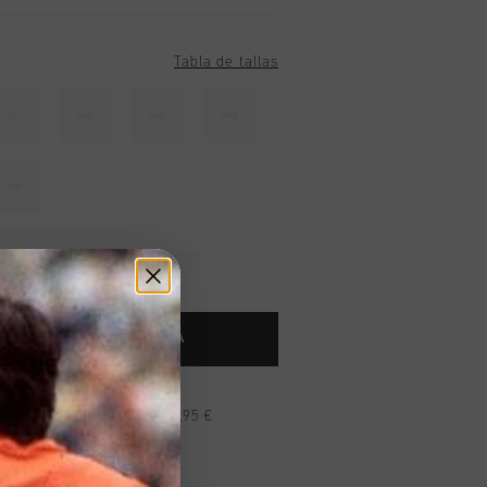
Tabla de tallas
41
42
43
44
47
 AL CARRITO DE COMPRA
n pedidos superiores a 99,95 €
n todo el mundo