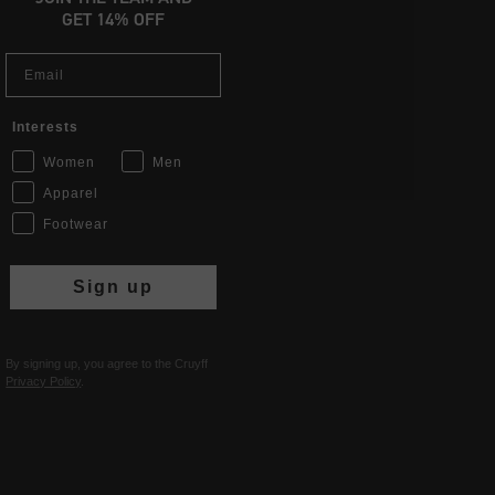
GET 14% OFF
Email
Interests
Women
Men
Apparel
Footwear
Sign up
By signing up, you agree to the Cruyff
Privacy Policy
.