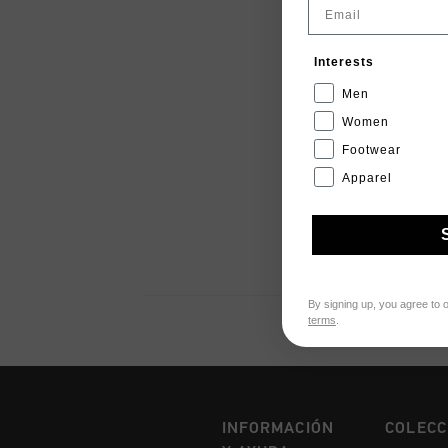
Email
Interests
Men
Women
Footwear
Apparel
By signing up, you agree to 
terms
.
INFORMACIÓN
COLECC