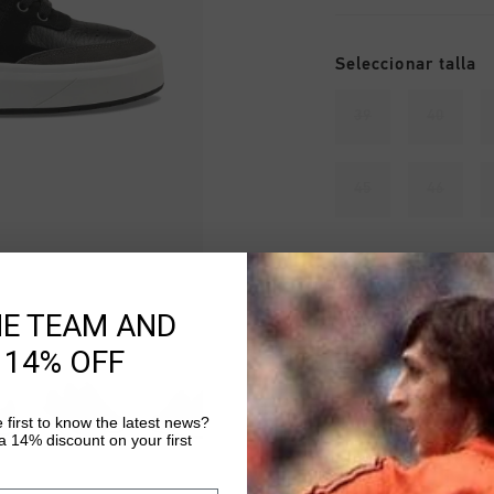
Seleccionar talla
39
40
45
46
Agotado
HE TEAM AND
AÑADIR
 14% OFF
 first to know the latest news?
Envío gratuito co
 14% discount on your first
Entrega rápida e