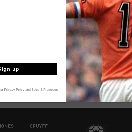
Devoluciones fáci
Información del pr
A serious ode to Joha
and coach with the E
Style details: - Soft
- Logo details in silv
Más información
Removable cushioned 
lace tag
Sign up
our
Privacy Policy
and
Sales & Promotion
IONES
CRUYFF