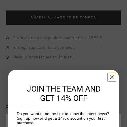
AÑADIR AL CARRITO DE COMPRA
Envío gratuito con pedidos superiores a 99,95 €
Entrega rápida en todo el mundo
Devoluciones fáciles en 14 días
JOIN THE TEAM AND
GET 14% OFF
QUIZÁ TU GUSTA ESTO
Do you want to be the first to know the latest news?
Sign up now and get a 14% discount on your first
purchase.
ELIGE TU UBICACIÓN Y TU IDIOMA
2 for 60
2 for 60