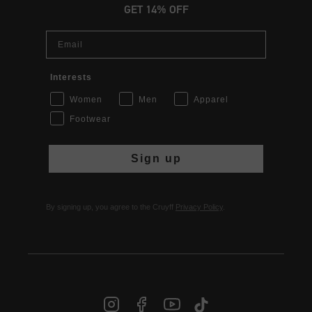
GET 14% OFF
Email
Interests
Women
Men
Apparel
Footwear
Sign up
By signing up, you agree to the Cruyff
Privacy Policy
.