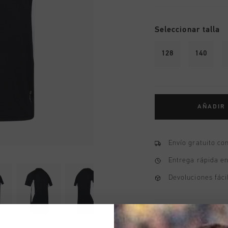
Seleccionar talla
128
140
AÑADIR
Envío gratuito co
Entrega rápida e
Devoluciones fáci
Información del pr