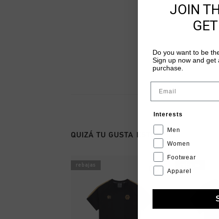
JOIN T
GET
Do you want to be the
Sign up now and get a
purchase.
Email
Interests
Men
QUIZÁ TU GUSTA ESTO
Women
Footwear
rebajas
rebajas
Apparel