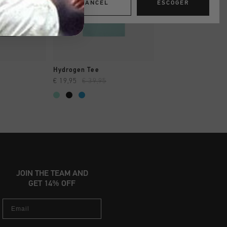
CANCEL
ESCOGER
AR YA
A COMPRAR YA
A COMPRAR
Hydrogen Tee
Classic Logo Tee
€ 19,95
€ 39,95
€ 19,95
...
JOIN THE TEAM AND
GET 14% OFF
Email