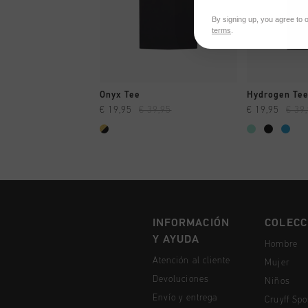
By signing up, you agree to 
terms
.
A COMPRAR YA
A CO
Onyx Tee
Hydrogen Te
€ 19,95
€ 39,95
€ 19,95
€ 39
INFORMACIÓN
COLECC
Y AYUDA
Hombre
Atención al cliente
Mujer
Devoluciones
Niños
Envío y entrega
Cruyff Spo