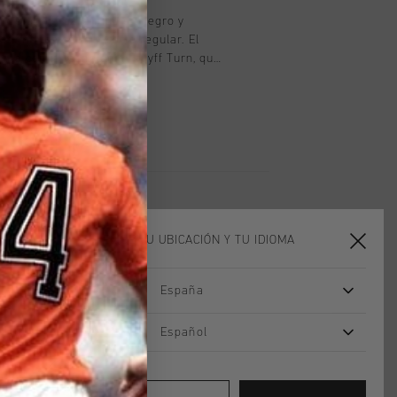
 de Cruyff para niño en negro y
de manga corta y corte regular. El
enta con la tecnología Cruyff Turn, que
rbe la humedad, regula la temperatura
ente. La tela es muy suave al tacto
roporciona una gran comodidad al hacer
ada con dos paneles laterales en
 C-Lion de silicona en el pecho y la
ELIGE TU UBICACIÓN Y TU IDIOMA
España
rebajas
2 for 40
Español