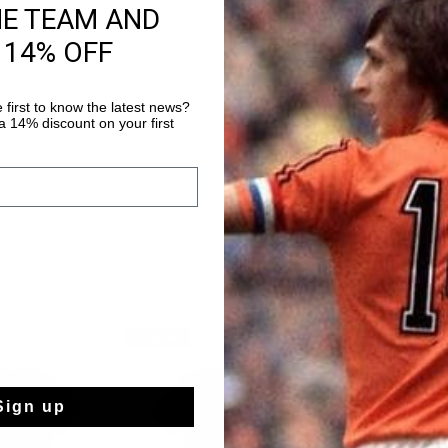
HE TEAM AND
La camiseta Tech Turn
 14% OFF
blanco. Una camiseta 
tejido de poliéster cu
es transpirable, abso
Más información
 first to know the latest news?
y se seca muy rápidam
 14% discount on your first
con la piel, lo que p
ejercicio. Está adorn
contraste y un logo de
espalda.
2 for 40
rebajas
Sign up