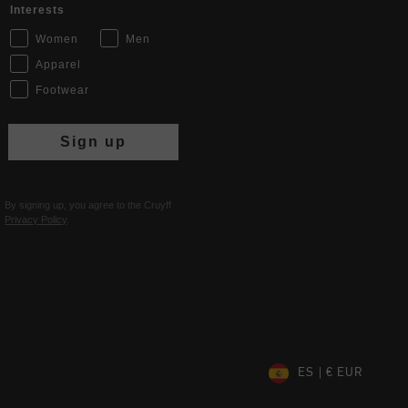
Interests
Women
Men
Apparel
Footwear
Sign up
By signing up, you agree to the Cruyff
Privacy Policy
.
ES | € EUR