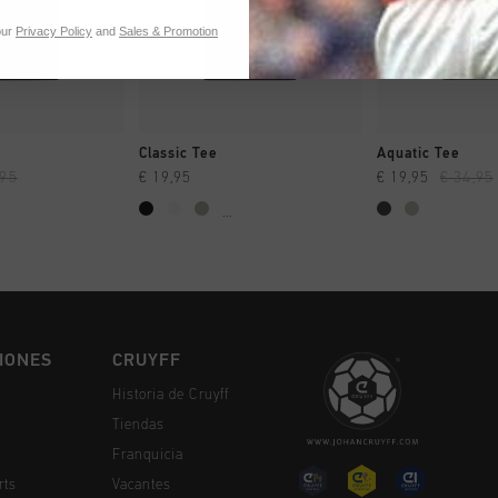
our
Privacy Policy
and
Sales & Promotion
MPRAR YA
A COMPRAR YA
A COMPR
e
Classic Tee
Aquatic Tee
,95
€ 19,95
€ 19,95
€ 34,95
...
IONES
CRUYFF
Historia de Cruyff
Tiendas
Franquicia
rts
Vacantes