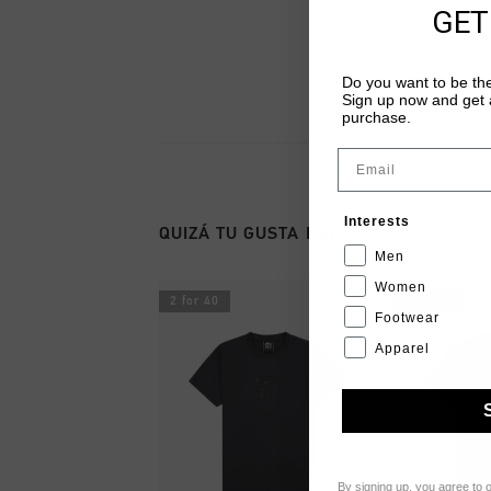
GET
Do you want to be the
Sign up now and get a
purchase.
Email
Interests
QUIZÁ TU GUSTA ESTO
Men
Women
2 for 40
2 for 40
Footwear
Apparel
By signing up, you agree to 