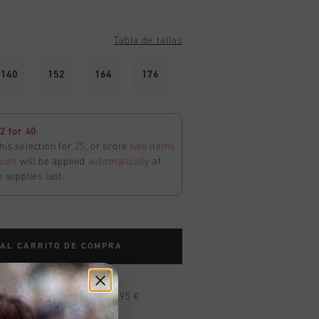
Tabla de tallas
140
152
164
176
 for 40
his selection for
25
, or score
two items
ount
will be applied
automatically
at
e supplies last.
 AL CARRITO DE COMPRA
n pedidos superiores a 99,95 €