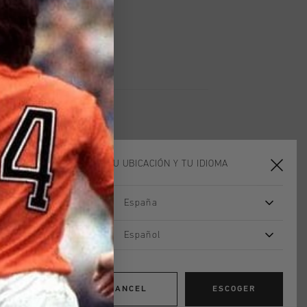
n todo el mundo
les en 14 días
ELIGE TU UBICACIÓN Y TU IDIOMA
2 for 40
2 for 40
España
Español
CANCEL
ESCOGER