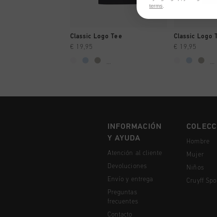
terms
.
A COMPRAR YA
A CO
Classic Logo Tee
Classic Logo 
€ 19,95
€ 19,95
...
...
INFORMACIÓN
COLECC
Y AYUDA
Hombre
Atención al cliente
Mujer
Devoluciones
Niños
Envío y entrega
Cruyff Spo
Preguntas
frecuentes
Contacto