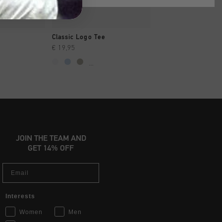
AR YA
A COMPRAR YA
A COMPRAR
Classic Logo Tee
Classic Logo Tee
€ 19,95
€ 19,95
...
...
JOIN THE TEAM AND
GET 14% OFF
Email
Interests
Women
Men