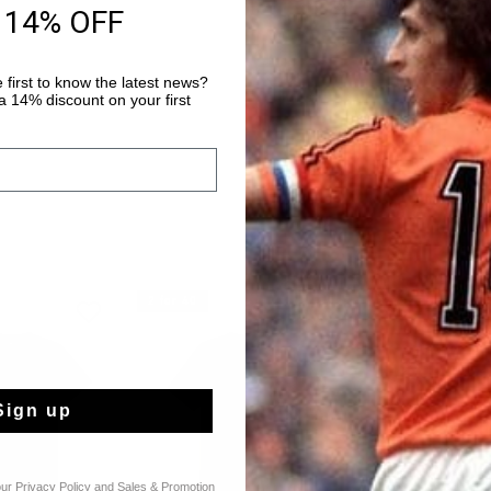
Entrega rápida e
 14% OFF
Devoluciones fáci
 first to know the latest news?
 14% discount on your first
2 for 40
2 for 40
Sign up
our
Privacy Policy
and
Sales & Promotion