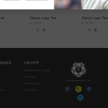
MPRAR YA
A COMPRAR YA
A COMPR
Tee
Classic Logo Tee
Classic Logo Tee
€ 19,95
€ 19,95
...
...
IONES
CRUYFF
Historia de Cruyff
Tiendas
Franquicia
rts
Vacantes