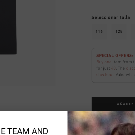
Seleccionar talla
116
128
SPECIAL OFFERS: 2
Buy one
item from t
for just
40
. The
disc
checkout
. Valid whil
AÑADIR
Envío gratuito co
HE TEAM AND