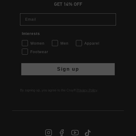
GET 14% OFF
Email
Interests
Women
Men
Apparel
Footwear
Sign up
By signing up, you agree to the Cruyff
Privacy Policy
.