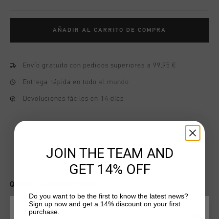
AÑADIR AL CARRITO DE COMPRA
Envío gratuito con pedidos superiores a 99,95 €
Entrega rápida en todo el mundo
Devoluciones fáciles en 14 días
JOIN THE TEAM AND
GET 14% OFF
QUIZÁ TU GUSTA ESTO
Do you want to be the first to know the latest news?
Sign up now and get a 14% discount on your first
purchase.
ELIGE TU UBICACIÓN Y TU IDIOMA
2 for 40
2 for 40