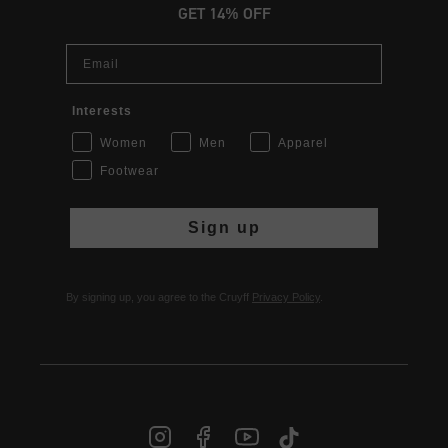
GET 14% OFF
Email
Interests
Women
Men
Apparel
Footwear
Sign up
By signing up, you agree to the Cruyff
Privacy Policy
.