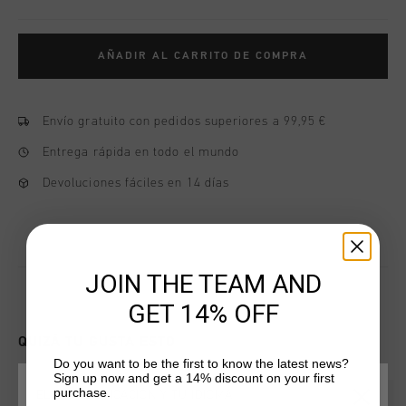
AÑADIR AL CARRITO DE COMPRA
Envío gratuito con pedidos superiores a 99,95 €
Entrega rápida en todo el mundo
Devoluciones fáciles en 14 días
JOIN THE TEAM AND
GET 14% OFF
QUIZÁ TU GUSTA ESTO
Do you want to be the first to know the latest news?
Sign up now and get a 14% discount on your first
purchase.
ELIGE TU UBICACIÓN Y TU IDIOMA
2 for 40
2 for 40