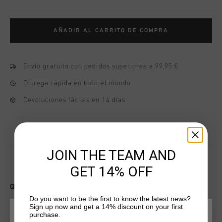
AÑADIR AL CARRITO DE COMPRA
Envío gratuito con pedidos superiores a 99,95 €
Entrega rápida en todo el mundo
Devoluciones fáciles en 14 días
JOIN THE TEAM AND
GET 14% OFF
QUIZÁ TU GUSTA ESTO
Do you want to be the first to know the latest news?
Sign up now and get a 14% discount on your first
purchase.
ELIGE TU UBICACIÓN Y TU IDIOMA
2 for 40
2 for 40