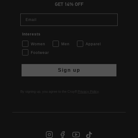
GET 14% OFF
Email
Interests
Women
Men
Apparel
Footwear
Sign up
By signing up, you agree to the Cruyff
Privacy Policy
.