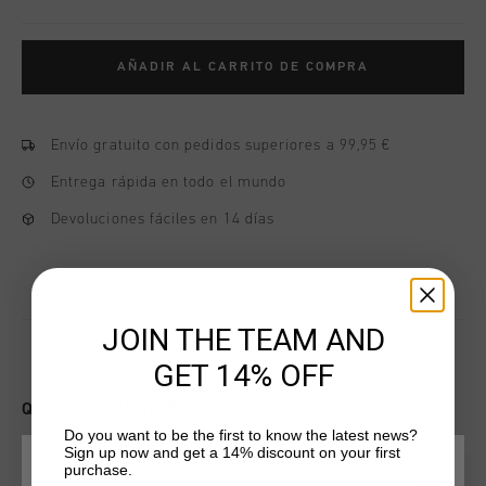
AÑADIR AL CARRITO DE COMPRA
Envío gratuito con pedidos superiores a 99,95 €
Entrega rápida en todo el mundo
Devoluciones fáciles en 14 días
JOIN THE TEAM AND
GET 14% OFF
QUIZÁ TU GUSTA ESTO
Do you want to be the first to know the latest news?
Sign up now and get a 14% discount on your first
purchase.
ELIGE TU UBICACIÓN Y TU IDIOMA
2 for 40
2 for 40