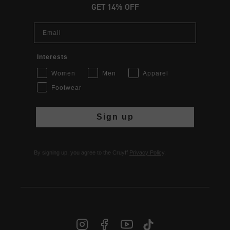
GET 14% OFF
Email
Interests
Women
Men
Apparel
Footwear
Sign up
By signing up, you agree to the Cruyff
Privacy Policy
.