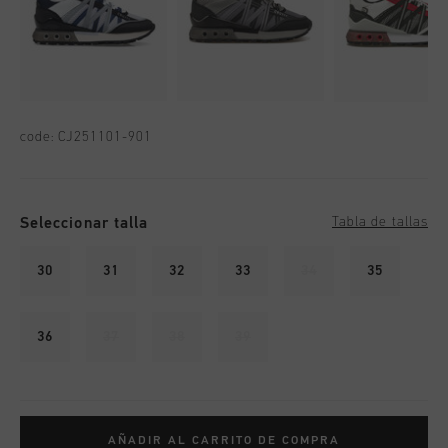
code:
CJ251101-901
Seleccionar talla
Tabla de tallas
30
31
32
33
34
35
36
37
38
39
AÑADIR AL CARRITO DE COMPRA