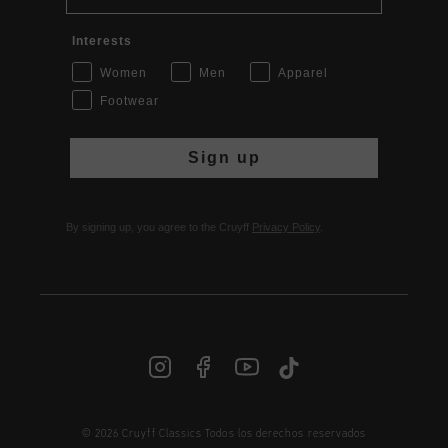
Interests
Women
Men
Apparel
Footwear
Sign up
By signing up, you agree to the Cruyff
Privacy Policy
.
© 2026 Cruyff Classics Todos los derechos reservados
ES | € EUR