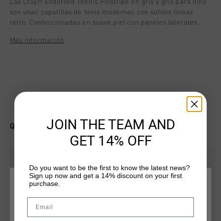
Las Cruyff Endorsed Tennis Pinstripe en gris y gris para nino
son unas zapatillas de tenis modernas con sutiles lineas
retro. Confeccionadas en suave piel con paneles laterales
reflectantes y revestimientos antidesgarro, incorporan una
Más información
plantilla acolchada y extraible para mayor comodidad
durante todo el dia. Los cordones personalizados le dan un
toque refinado, mientras que los detalles del logotipo en tono
dorado y la suela RB con aleron completan su look premium.
JOIN THE TEAM AND
QUIZÁ TU GUSTA ESTO
GET 14% OFF
Do you want to be the first to know the latest news?
Sign up now and get a 14% discount on your first
purchase.
ELIGE TU UBICACIÓN Y TU IDIOMA
Email
España