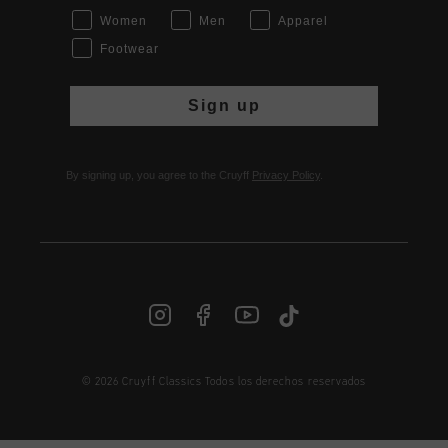
Women
Men
Apparel
Footwear
Sign up
By signing up, you agree to the Cruyff
Privacy Policy
.
© 2026 Cruyff Classics Todos los derechos reservados
ES | € EUR