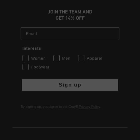
JOIN THE TEAM AND
GET 14% OFF
Email
Interests
Women
Men
Apparel
Footwear
Sign up
By signing up, you agree to the Cruyff
Privacy Policy
.