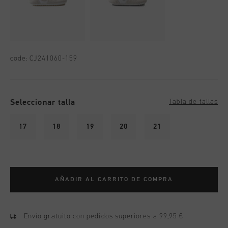
code:
CJ241060-159
Seleccionar talla
Tabla de tallas
17
18
19
20
21
AÑADIR AL CARRITO DE COMPRA
Envío gratuito con pedidos superiores a 99,95 €