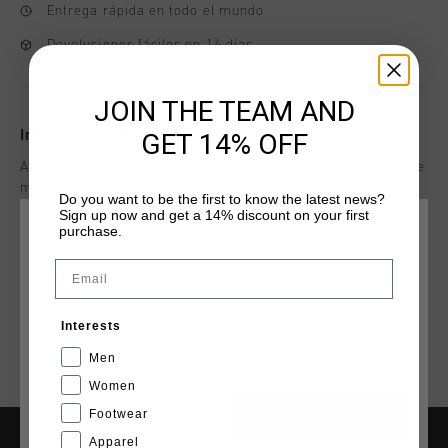
Entrega rápida en todo el mundo
Devoluciones fáciles en 14 días
JOIN THE TEAM AND
Información del producto
GET 14% OFF
A fully leather baby sneaker, with the upper, lining, and insole
made of leather. The flexible sole is crafted from durable
Do you want to be the first to know the latest news?
rubber, providing grip on slippery floors for your son or
Sign up now and get a 14% discount on your first
purchase.
daughter's first steps. Style details: - Flat Nylon laces -
ELIGE TU UBICACIÓN Y TU IDIOMA
Más información
Removable cushioned insole - Cool Rubber Hexagon Tongue
Email
Logo
España
Interests
Español
Men
Women
Footwear
CANCEL
ESCOGER
Apparel