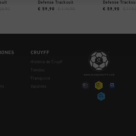
MPRAR YA
A COMPRAR YA
A COMPR
suit
Defense Tracksuit
Defense Tracksu
49,90
€ 59,90
€ 119,90
€ 59,90
€ 119,
IONES
CRUYFF
Historia de Cruyff
Tiendas
Franquicia
rts
Vacantes