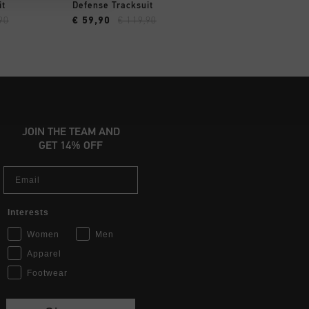
AR YA
A COMPRAR YA
it
Defense Tracksuit
90
€ 59,90
€ 119,90
JOIN THE TEAM AND
GET 14% OFF
Email
Interests
Women
Men
Apparel
Footwear