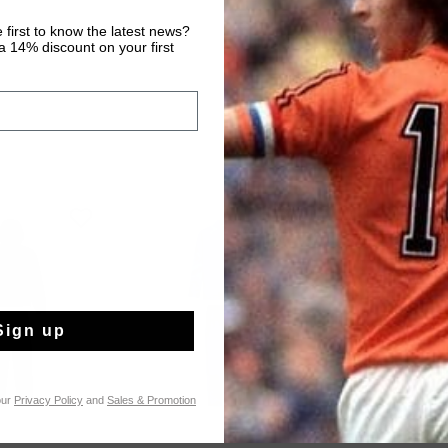
 first to know the latest news?
 14% discount on your first
Sign up
our
Privacy Policy
and
Sales & Promotion