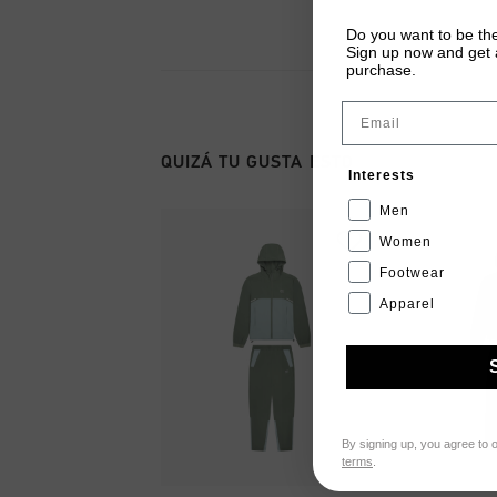
Do you want to be the
Sign up now and get a
purchase.
Email
QUIZÁ TU GUSTA ESTO
Interests
Men
Women
Footwear
Apparel
By signing up, you agree to 
terms
.