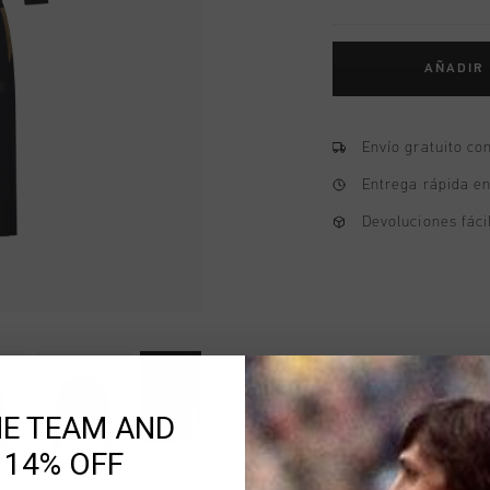
AÑADIR
Envío gratuito co
Entrega rápida e
Devoluciones fáci
HE TEAM AND
 14% OFF