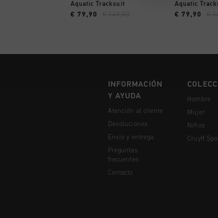
A COMPRAR YA
A CO
Aquatic Tracksuit
Aquatic Track
€ 79,90
€ 149,90
€ 79,90
€ 1
INFORMACIÓN
COLECC
Y AYUDA
Hombre
Atención al cliente
Mujer
Devoluciones
Niños
Envío y entrega
Cruyff Spo
Preguntas
frecuentes
Contacto