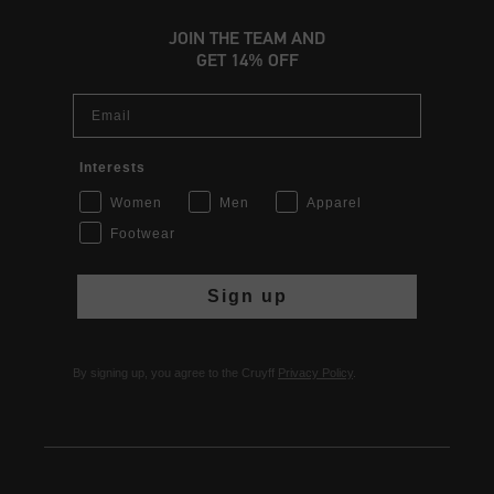
JOIN THE TEAM AND
GET 14% OFF
Email
Interests
Women
Men
Apparel
Footwear
Sign up
By signing up, you agree to the Cruyff
Privacy Policy
.