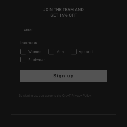
JOIN THE TEAM AND
GET 14% OFF
Email
Interests
Women
Men
Apparel
Footwear
Sign up
By signing up, you agree to the Cruyff
Privacy Policy
.