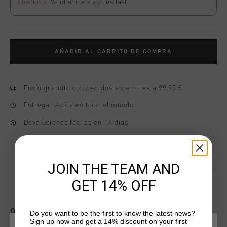
checkout
. Valid while supplies last.
AÑADIR AL CARRITO DE COMPRA
Envío gratuito con pedidos superiores a 99,95 €
Entrega rápida en todo el mundo
Devoluciones fáciles en 14 días
JOIN THE TEAM AND
GET 14% OFF
QUIZÁ TU GUSTA ESTO
Do you want to be the first to know the latest news?
Sign up now and get a 14% discount on your first