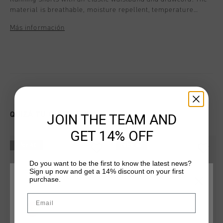
material is breathable, moisture repellent, temperature
regulating and quick drying. The soft material ensures that
Más información
does not rub along the skin during any activity. Composition:
95% polyester/5% elastane
QUIZÁ TU GUSTA ESTO
JOIN THE TEAM AND
GET 14% OFF
2 for 40
rebajas
Do you want to be the first to know the latest news?
Sign up now and get a 14% discount on your first
purchase.
ELIGE TU UBICACIÓN Y TU IDIOMA
Email
España