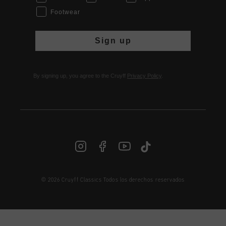
Footwear
Sign up
By signing up, you agree to the Cruyff
Privacy Policy
.
© 2026 Cruyff Classics Todos los derechos reservados
ES | € EUR
Iniciar sesión