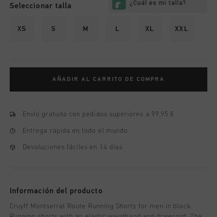
Seleccionar talla
XS
S
M
L
XL
XXL
AÑADIR AL CARRITO DE COMPRA
Envío gratuito con pedidos superiores a 99,95 €
Entrega rápida en todo el mundo
Devoluciones fáciles en 14 días
Información del producto
Cruyff Montserrat Route Running Shorts for men in black.
Running shorts with an elastic waistband and drawcord. The