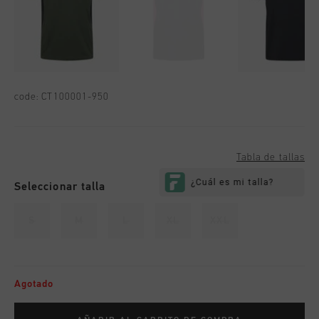
code:
CT100001-950
Tabla de tallas
Seleccionar talla
S
M
L
XL
XXL
Agotado