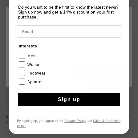
Do you want to be the first to know the latest news?
Sign up now and get a 14% discount on your first
purchase.
ELIGE TU UBICACIÓN Y TU IDIOMA
QUIZÁ TU GUSTA ESTO
Email
España
rebajas
rebajas
Interests
Español
Men
Women
Footwear
CANCEL
ESCOGER
Apparel
Sign up
Cruyff Training Shirt Senior
Cruyff Tech Turn Shirt Senior
By signing up, you agree to our
Privacy Policy
and
Sales & Promotion
€ 9,95
€ 14,95
€ 14,95
€ 19,95
terms
.
...
...