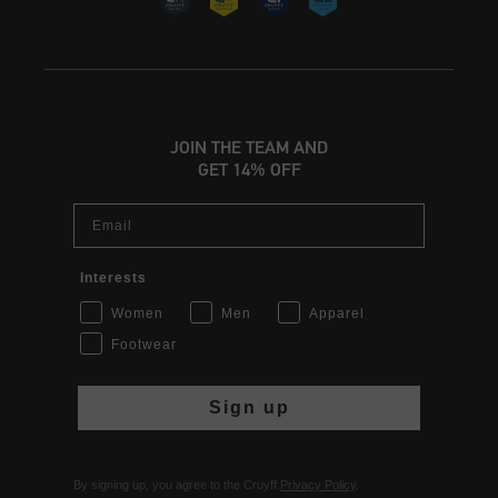
JOIN THE TEAM AND
GET 14% OFF
Email
Interests
Women
Men
Apparel
Footwear
Sign up
By signing up, you agree to the Cruyff
Privacy Policy
.