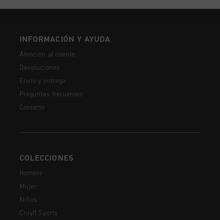
INFORMACIÓN Y AYUDA
Atención al cliente
Devoluciones
Envío y entrega
Preguntas frecuentes
Contacto
COLECCIONES
Hombre
Mujer
Niños
Cruyff Sports