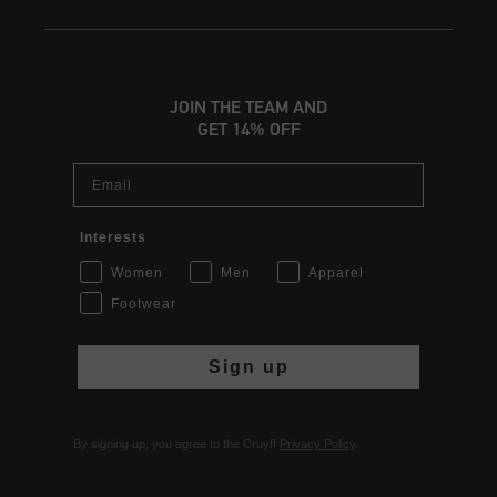
JOIN THE TEAM AND
GET 14% OFF
Email
Interests
Women
Men
Apparel
Footwear
Sign up
By signing up, you agree to the Cruyff
Privacy Policy
.