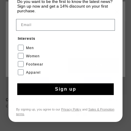
Do you want to be the first to know the latest news?
Sign up now and get a 14% discount on your first
QUIZÁ TU GUSTA ESTO
purchase.
ELIGE TU UBICACIÓN Y TU IDIOMA
Email
rebajas
rebajas
España
Interests
Español
Men
Women
Footwear
CANCEL
ESCOGER
Apparel
Sign up
Cruyff Training Shirt Senior
Cruyff Training Shirt Senior
€ 9,95
€ 14,95
€ 9,95
€ 14,95
By signing up, you agree to our
Privacy Policy
and
Sales & Promotion
terms
.
...
...