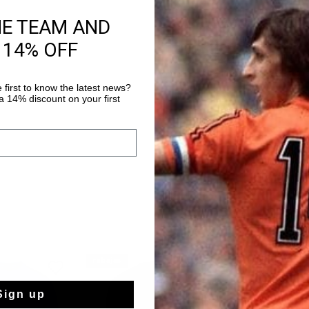
HE TEAM AND
Información del pr
 14% OFF
La camiseta Tech Tur
verde oliva. Una cami
tejido de poliéster cu
 first to know the latest news?
es transpirable, abso
 14% discount on your first
Más información
y se seca muy rápidam
con la piel, lo que p
ejercicio. Está adorn
contraste y un logo de
espalda.
rebajas
rebajas
Sign up