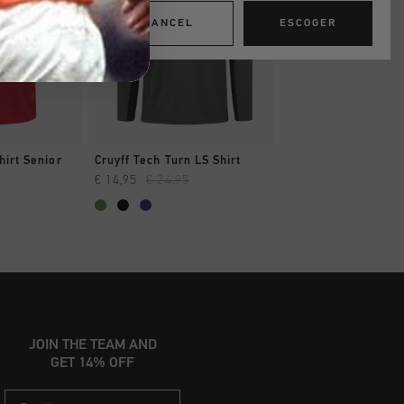
CANCEL
ESCOGER
AR YA
A COMPRAR YA
A COMPRAR
hirt Senior
Cruyff Tech Turn LS Shirt
Cruyff Training Shir
€ 14,95
€ 24,95
€ 9,95
€ 14,95
...
JOIN THE TEAM AND
GET 14% OFF
Email