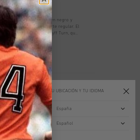
oducto
n de Cruyff para hombre en negro y
seta de manga corta y corte regular. El
enta con la tecnología Cruyff Turn, que
rbe la humedad, regula la temperatura
ente. La tela es muy suave al tacto
roporciona una gran comodidad al hacer
ada con dos paneles laterales en
 C-Lion de silicona en el pecho y la
ELIGE TU UBICACIÓN Y TU IDIOMA
España
rebajas
rebajas
Español