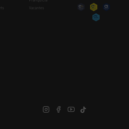
Franquicia
rts
Vacantes