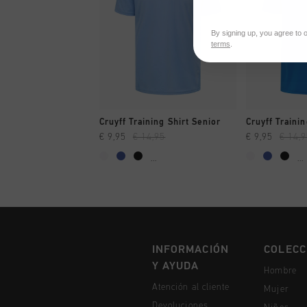
By signing up, you agree to 
terms
.
A COMPRAR YA
A CO
Cruyff Training Shirt Senior
Cruyff Trainin
€ 9,95
€ 14,95
€ 9,95
€ 14,
...
...
INFORMACIÓN
COLECC
Y AYUDA
Hombre
Atención al cliente
Mujer
Devoluciones