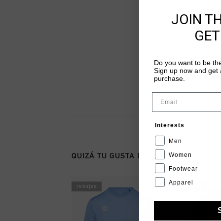
JOIN T
GET
Do you want to be the
Sign up now and get a
purchase.
Email
Interests
Men
Women
QUIZÁ TU GUSTA ESTO
Footwear
Apparel
rebajas
rebajas