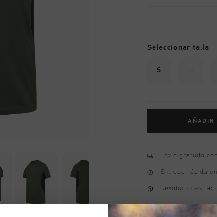
Seleccionar talla
S
M
AÑADIR
Envío gratuito co
Entrega rápida e
Devoluciones fáci