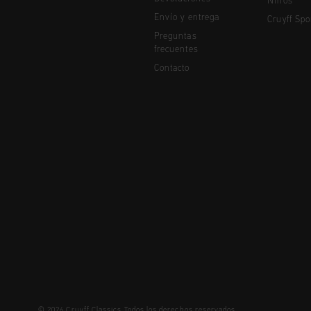
Niños
Envío y entrega
Cruyff Spo
Preguntas
frecuentes
Contacto
© 2026 Cruyff Classics Todos los derechos reservados