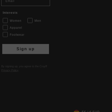
Interests
Women
Men
Apparel
Footwear
Sign up
By signing up, you agree to the Cruyff
Privacy Policy
.