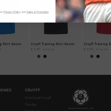
our
Privacy Policy
and
Sales & Promotion
MPRAR YA
A COMPRAR YA
A COMPR
g Shirt Senior
Cruyff Training Shirt Senior
Cruyff Training S
95
€ 9,95
€ 14,95
€ 9,95
€ 14,95
...
...
IONES
CRUYFF
Historia de Cruyff
Tiendas