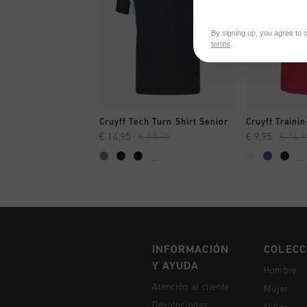
By signing up, you agree to 
terms
.
A COMPRAR YA
A CO
Cruyff Tech Turn Shirt Senior
Cruyff Trainin
€ 14,95
€ 19,95
€ 9,95
€ 14,
...
...
INFORMACIÓN
COLECC
Y AYUDA
Hombre
Atención al cliente
Mujer
Devoluciones