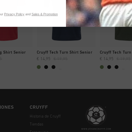
our
Privacy Policy
and
Sales & Promotion
MPRAR YA
A COMPRAR YA
A COMPR
g Shirt Senior
Cruyff Tech Turn Shirt Senior
Cruyff Tech Turn
95
€ 14,95
€ 19,95
€ 14,95
€ 19,95
...
...
IONES
CRUYFF
Historia de Cruyff
Tiendas