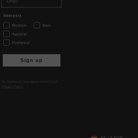
Interests
Women
Men
Apparel
Footwear
Sign up
By signing up, you agree to the Cruyff
Privacy Policy
.