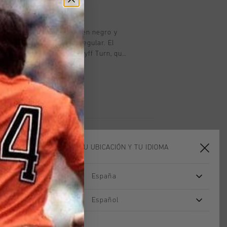
oducto
n de Cruyff para hombre en negro y
de manga larga y corte regular. El
enta con la tecnología Cruyff Turn, que
rbe la humedad, regula la temperatura
ente. La tela es muy suave al tacto
roporciona una gran comodidad al hacer
ada con dos paneles laterales en
 C-Lion de silicona en el pecho y la
ELIGE TU UBICACIÓN Y TU IDIOMA
España
rebajas
rebajas
Español