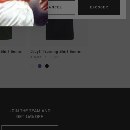
CANCEL
ESCOGER
AR YA
A COMPRAR YA
A COMPRAR
 Shirt Senior
Cruyff Training Shirt Senior
Cruyff Tech Turn Sh
€ 9,95
€ 14,95
€ 14,95
€ 19,95
...
...
JOIN THE TEAM AND
GET 14% OFF
Email