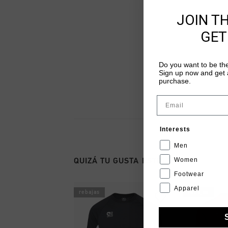
JOIN T
GET
Do you want to be the
Sign up now and get a
purchase.
Email
Interests
Men
Women
QUIZÁ TU GUSTA ESTO
Footwear
Apparel
rebajas
rebajas