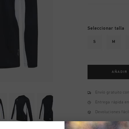
Seleccionar talla
S
M
AÑADIR
Envío gratuito co
Entrega rápida e
Devoluciones fáci