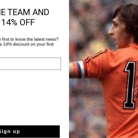
HE TEAM AND
Información del pr
 14% OFF
La camiseta Tech Tur
blanco. Una camiseta 
tejido de poliéster cu
 first to know the latest news?
es transpirable, abso
 14% discount on your first
Más información
y se seca muy rápidam
con la piel, lo que p
ejercicio. Está adorn
contraste y un logo de
espalda.
rebajas
rebajas
Sign up