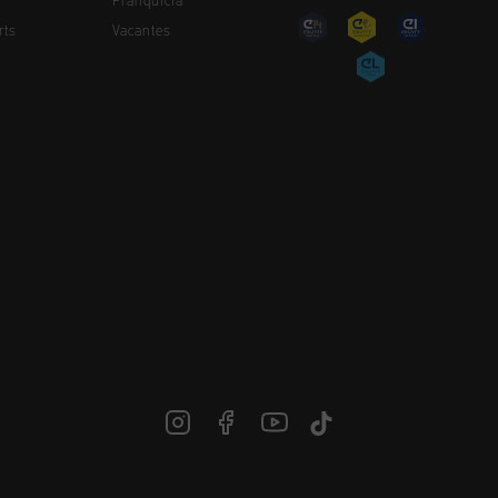
Franquicia
rts
Vacantes