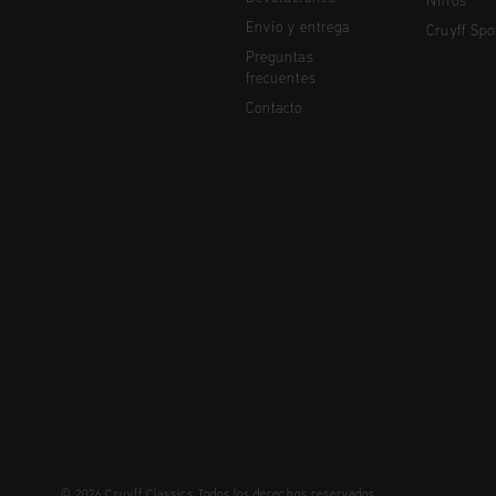
Niños
Envío y entrega
Cruyff Spo
Preguntas
frecuentes
Contacto
© 2026 Cruyff Classics Todos los derechos reservados