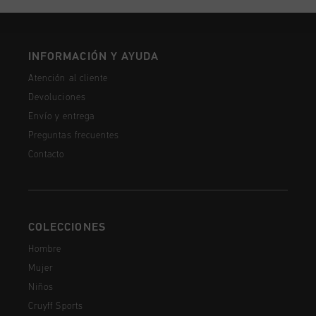
INFORMACIÓN Y AYUDA
Atención al cliente
Devoluciones
Envío y entrega
Preguntas frecuentes
Contacto
COLECCIONES
Hombre
Mujer
Niños
Cruyff Sports