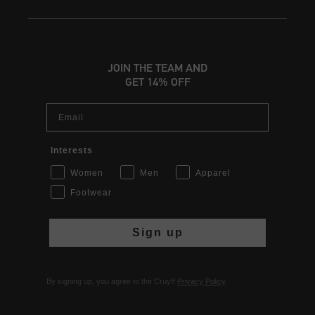
JOIN THE TEAM AND
GET 14% OFF
Email
Interests
Women
Men
Apparel
Footwear
Sign up
By signing up, you agree to the Cruyff
Privacy Policy
.