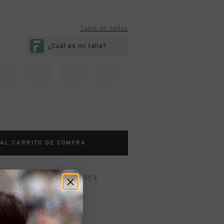
Tabla de tallas
L
XL
XXL
XXXL
 AL CARRITO DE COMPRA
n pedidos superiores a 99,95 €
n todo el mundo
les en 14 días