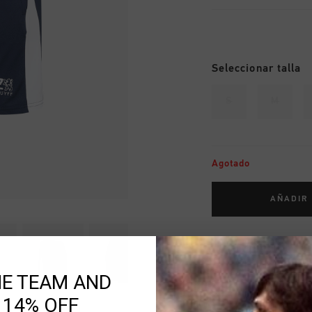
Seleccionar talla
S
M
Agotado
AÑADIR
Envío gratuito co
Entrega rápida e
HE TEAM AND
Devoluciones fáci
 14% OFF