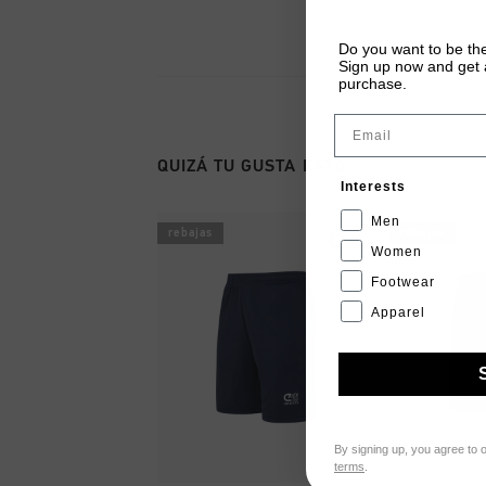
Do you want to be the
Sign up now and get a
purchase.
Email
QUIZÁ TU GUSTA ESTO
Interests
Men
rebajas
rebajas
Women
Footwear
Apparel
By signing up, you agree to 
terms
.