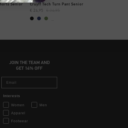
AR YA
A COMPRAR YA
A COMPRAR
Shorts Senior
Cruyff Tech Turn Pant Senior
Cruyff Training Sho
€ 24,95
€ 34,95
€ 9,95
€ 12,95
...
...
JOIN THE TEAM AND
GET 14% OFF
Email
Interests
Women
Men
Apparel
Footwear