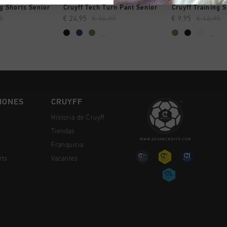
MPRAR YA
A COMPRAR YA
A COMPR
ng Shorts Senior
Cruyff Tech Turn Pant Senior
Cruyff Training 
95
€ 24,95
€ 34,95
€ 9,95
€ 12,95
...
...
IONES
CRUYFF
Historia de Cruyff
Tiendas
Franquicia
rts
Vacantes