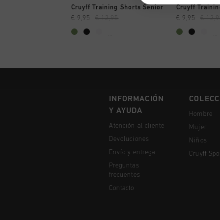
A COMPRAR YA
A CO
Cruyff Training Shorts Senior
Cruyff Traini
€ 9,95
€ 12,95
€ 9,95
€ 12,
...
...
INFORMACIÓN
COLECC
Y AYUDA
Hombre
Atención al cliente
Mujer
Devoluciones
Niños
Envío y entrega
Cruyff Spo
Preguntas
frecuentes
Contacto