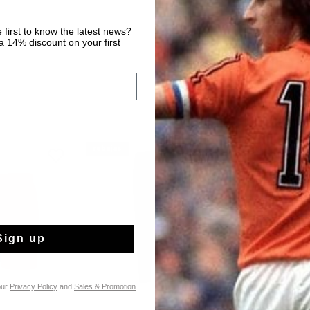
 first to know the latest news?
 14% discount on your first
rebajas
rebajas
Sign up
our
Privacy Policy
and
Sales & Promotion