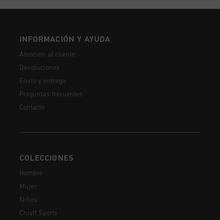
INFORMACIÓN Y AYUDA
Atención al cliente
Devoluciones
Envío y entrega
Preguntas frecuentes
Contacto
COLECCIONES
Hombre
Mujer
Niños
Cruyff Sports