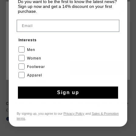
Do you want to be the first to know the latest news?
Sign up now and get a 14% discount on your first
QUIZÁ TU GUSTA ESTO
purchase.
ELIGE TU UBICACIÓN Y TU IDIOMA
Email
rebajas
rebajas
España
Interests
Español
Men
Women
Footwear
CANCEL
ESCOGER
Apparel
Sign up
Cruyff Tech Turn Short Senior
Cruyff Training Shorts Senior
€ 14,95
€ 24,95
€ 9,95
€ 12,95
By signing up, you agree to our
Privacy Policy
and
Sales & Promotion
terms
.
...
...