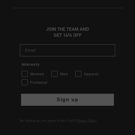
JOIN THE TEAM AND
GET 14% OFF
Email
Interests
Women
Men
Apparel
Footwear
Sign up
By signing up, you agree to the Cruyff
Privacy Policy
.