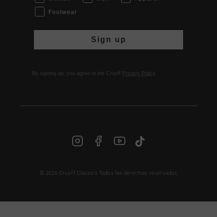
Footwear
Sign up
By signing up, you agree to the Cruyff
Privacy Policy
.
© 2026 Cruyff Classics Todos los derechos reservados
ES | € EUR
Iniciar sesión