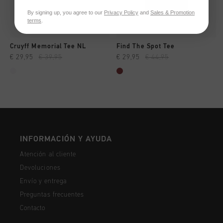
By signing up, you agree to our
Privacy Policy
and
Sales & Promotion
terms
.
Cruyff Memorial Tee NL
Find The Spot Tee
€ 29,95
€ 39,95
€ 29,95
€ 44,95
INFORMACIÓN Y AYUDA
Atención al cliente
Devoluciones
Envío y entrega
Preguntas frecuentes
Contacto