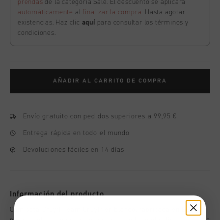
prendas
de la categoría Sale. El descuento se aplicará
automáticamente
al
finalizar la compra
. Hasta agotar
existencias. Haz clic
aquí
para consultar los términos y
condiciones.
AÑADIR AL CARRITO DE COMPRA
Envío gratuito con pedidos superiores a 99,95 €
Entrega rápida en todo el mundo
Devoluciones fáciles en 14 días
Información del producto
Camiseta Cruyff Team Cruyff en blanco, fabricada en EE. UU.