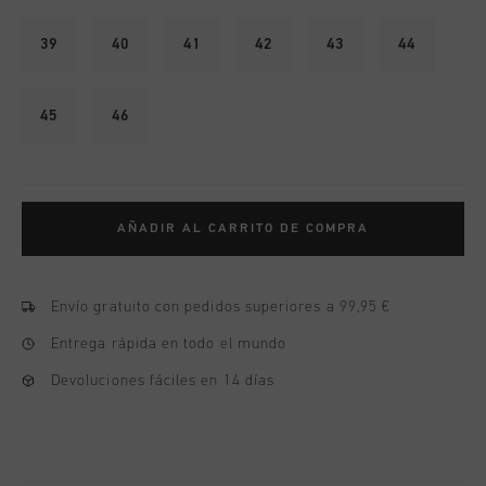
39
40
41
42
43
44
45
46
AÑADIR AL CARRITO DE COMPRA
Envío gratuito con pedidos superiores a 99,95 €
Entrega rápida en todo el mundo
Devoluciones fáciles en 14 días