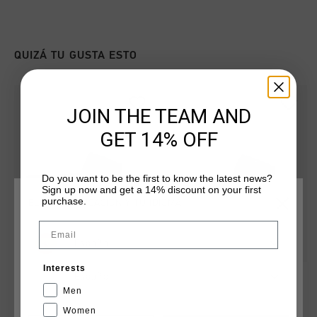
QUIZÁ TU GUSTA ESTO
JOIN THE TEAM AND
GET 14% OFF
Do you want to be the first to know the latest news?
Sign up now and get a 14% discount on your first
purchase.
ELIGE TU UBICACIÓN Y TU IDIOMA
Email
España
Interests
Agua Copa
Agua Copa
Español
€ 19,95
€ 34,95
€ 19,95
€ 34,95
Men
Women