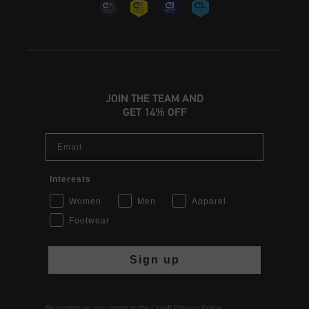
JOIN THE TEAM AND
GET 14% OFF
Email
Interests
Women
Men
Apparel
Footwear
Sign up
By signing up, you agree to the Cruyff
Privacy Policy
.