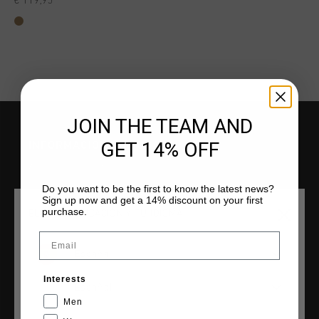
€ 119,95
JOIN THE TEAM AND
GET 14% OFF
INFORMACIÓN Y AYUDA
Atención al cliente
Devoluciones
Do you want to be the first to know the latest news?
Sign up now and get a 14% discount on your first
Envío y entrega
purchase.
ELIGE TU UBICACIÓN Y TU IDIOMA
Preguntas frecuentes
Email
Contacto
España
Interests
Español
Men
COLECCIONES