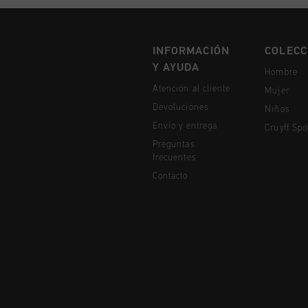
INFORMACIÓN
COLECC
Y AYUDA
Hombre
Atención al cliente
Mujer
Devoluciones
Niños
Envío y entrega
Cruyff Spo
Preguntas
frecuentes
Contacto