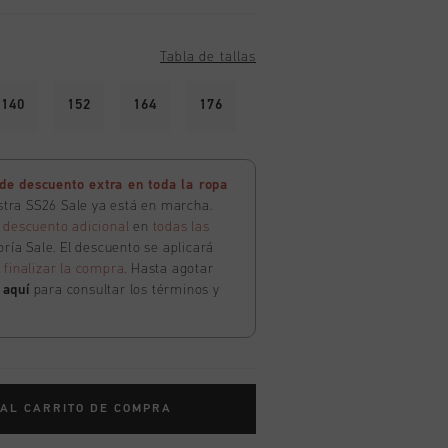
Tabla de tallas
140
152
164
176
e descuento extra en toda la ropa
estra SS26 Sale ya está en marcha.
 descuento adicional
en
todas las
ría Sale. El descuento se aplicará
l
finalizar la compra
. Hasta agotar
c
aquí
para consultar los términos y
 AL CARRITO DE COMPRA