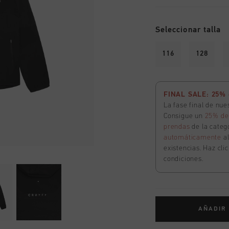
Seleccionar talla
116
128
FINAL SALE: 25% d
La fase final de nu
Consigue un
25% de
prendas
de la catego
automáticamente
a
existencias. Haz cli
condiciones.
AÑADIR