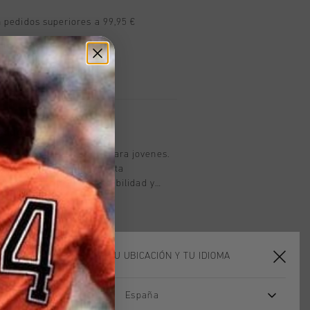
n pedidos superiores a 99,95 €
n todo el mundo
les en 14 días
oducto
 Cruyff Agate en negro para jovenes.
pucha de corte regular esta
% poliester y ofrece flexibilidad y
n paneles transpirables para una
detalles reflectantes para mayor
 de cremallera completa facilita su
n, perfecta para un estilo de vida
ELIGE TU UBICACIÓN Y TU IDIOMA
España