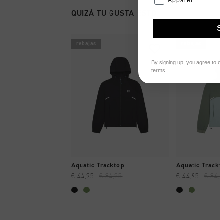
Apparel
QUIZÁ TU GUSTA ESTO
rebajas
rebajas
By signing up, you agree to 
terms
.
A COMPRAR YA
A CO
Aquatic Tracktop
Aquatic Track
€ 44,95
€ 84,95
€ 44,95
€ 84