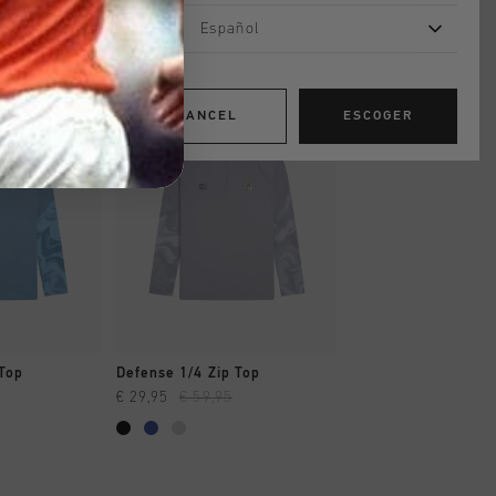
Español
rebajas
CANCEL
ESCOGER
AR YA
A COMPRAR YA
 Top
Defense 1/4 Zip Top
€ 29,95
€ 59,95