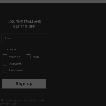
JOIN THE TEAM AND
GET 14% OFF
Email
Interests
Women
Men
Apparel
Footwear
Sign up
By signing up, you agree to the Cruyff
Privacy Policy
.