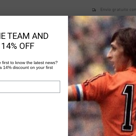
Envío gratuito co
Entrega rápida e
Devoluciones fáci
HE TEAM AND
 14% OFF
Información del pr
 first to know the latest news?
 14% discount on your first
Sudadera con capucha
Esta sudadera con ca
confeccionada en 100 
comodidad. Cuenta co
Más información
ventilacion optima y 
visibilidad. Su cierre
colocacion y extraccio
activo.