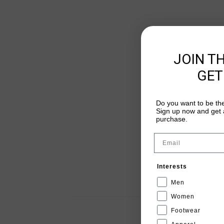
JOIN T
GET
Do you want to be the
Sign up now and get a
purchase.
Email
Interests
Men
Women
Footwear