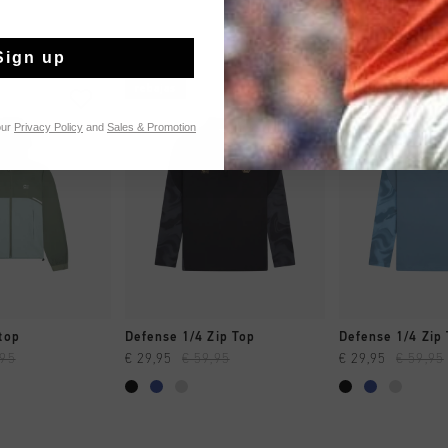
Sign up
rebajas
rebajas
our
Privacy Policy
and
Sales & Promotion
MPRAR YA
A COMPRAR YA
A COMPR
top
Defense 1/4 Zip Top
Defense 1/4 Zip
,95
€ 29,95
€ 59,95
€ 29,95
€ 59,95