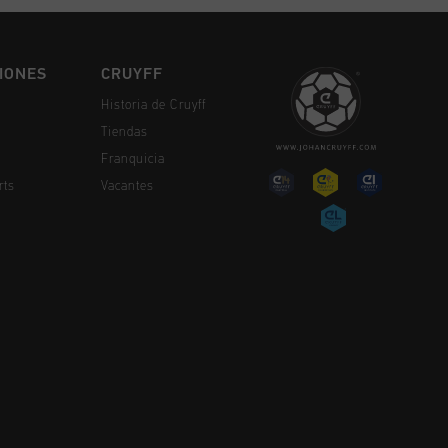
IONES
CRUYFF
Historia de Cruyff
Tiendas
Franquicia
rts
Vacantes