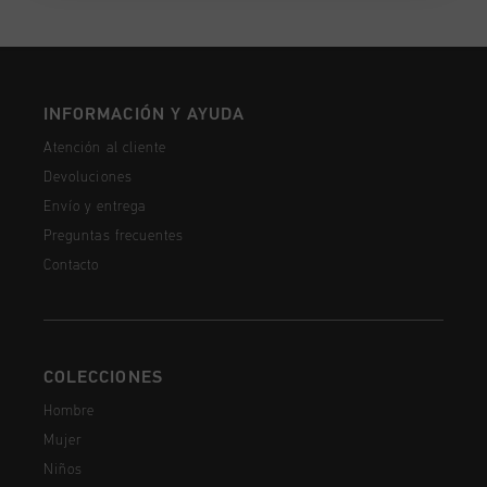
INFORMACIÓN Y AYUDA
Atención al cliente
Devoluciones
Envío y entrega
Preguntas frecuentes
Contacto
COLECCIONES
Hombre
Mujer
Niños