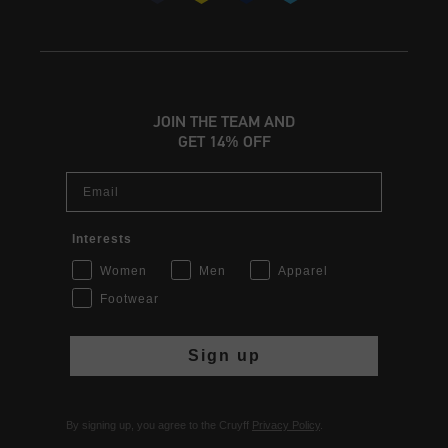
JOIN THE TEAM AND
GET 14% OFF
Email
Interests
Women
Men
Apparel
Footwear
Sign up
By signing up, you agree to the Cruyff
Privacy Policy
.