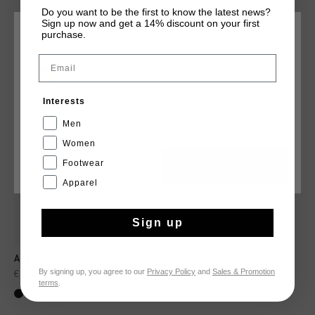
Do you want to be the first to know the latest news?
Sign up now and get a 14% discount on your first
purchase.
ELIGE TU UBICACIÓN Y TU IDIOMA
QUIZÁ TU GUSTA ESTO
Email
España
rebajas
Interests
Español
Men
Women
Footwear
CANCEL
ESCOGER
Apparel
Sign up
Acorpa 2.Zero Carbon
By signing up, you agree to our
Privacy Policy
and
Sales & Promotion
€ 44,95
€ 89,95
terms
.