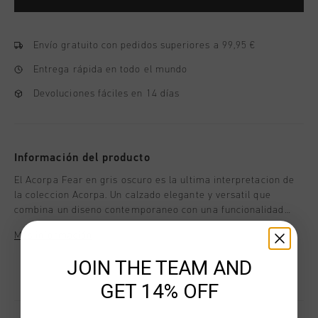
Envío gratuito con pedidos superiores a 99,95 €
Entrega rápida en todo el mundo
Devoluciones fáciles en 14 días
Información del producto
El Acorpa Fear en gris oscuro es la ultima interpretacion de
la coleccion Acorpa. Un calzado elegante y versatil que
combina un diseno contemporaneo con una funcionalidad
superior. Inspirado en los tacos, este modelo no solo marca
Más información
tendencia en el mundo del calzado, sino que tambien ofrece
una comodidad y un rendimiento excepcionales para el dia a
JOIN THE TEAM AND
dia.
GET 14% OFF