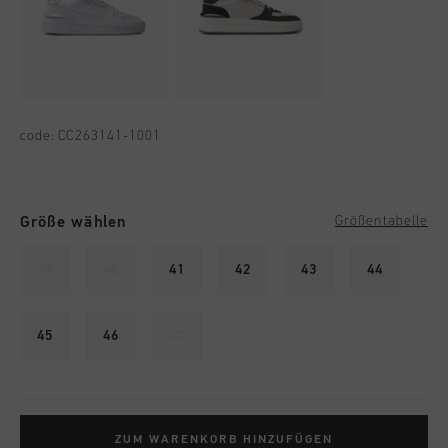
code:
CC263141-1001
Größe wählen
Größentabelle
39
40
41
42
43
44
45
46
47
ZUM WARENKORB HINZUFÜGEN