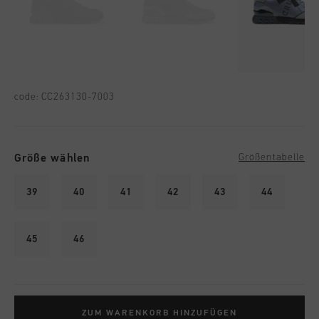
code:
CC263130-7003
Größe wählen
Größentabelle
39
40
41
42
43
44
45
46
ZUM WARENKORB HINZUFÜGEN