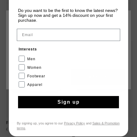
Do you want to be the first to know the latest news?
Sign up now and get a 14% discount on your first
purchase.
WÄHLEN SIE IHREN STANDORT UND IHRE SPRACHE
DAS KÖNNTE IHNEN AUCH GEFALLEN
Email
Deutschland
sale
sale
Interests
Deutsch
Men
Women
Footwear
CANCEL
WÄHLEN
Apparel
Sign up
Fearia
Fearia
By signing up, you agree to our
Privacy Policy
and
Sales & Promotion
terms
.
€ 99,95
€ 139,95
€ 69,95
€ 139,95