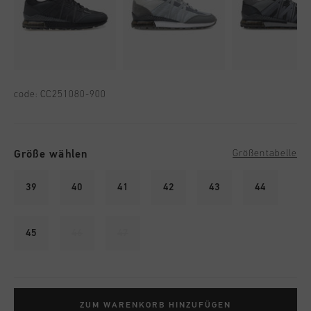
code:
CC251080-900
Größe wählen
Größentabelle
39
40
41
42
43
44
45
46
47
ZUM WARENKORB HINZUFÜGEN