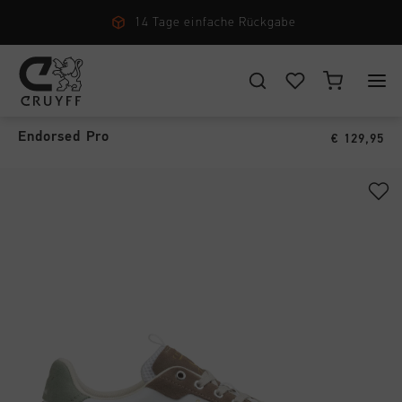
14 Tage einfache Rückgabe
Endorsed Pro
›
WÄHLEN SIE IHREN STANDORT UND IHRE SPRACHE
Endorsed Pro
€ 129,95
New Arrivals
Deutschland
Alle New Arrivals
Herren
Deutsch
Men
Alle Herren
Damen
Schuhe
CANCEL
WÄHLEN
Alle Damen
Kinder
Bekleidung
Schuhe
Accessories
Alle Kinder
Zubehör
Bekleidung
Neu
Schuhe