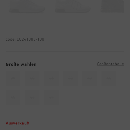
code:
CC241083-100
Größe wählen
Größentabelle
39
40
41
42
43
44
45
46
47
Ausverkauft