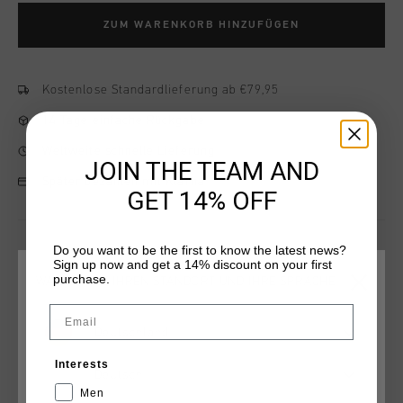
ZUM WARENKORB HINZUFÜGEN
Kostenlose Standardlieferung ab €79,95
14 Tage einfache Rückgabe
Weltweite schnelle Lieferung
JOIN THE TEAM AND
Später bezahlen mit Klarna
GET 14% OFF
Do you want to be the first to know the latest news?
Produktinformation
Sign up now and get a 14% discount on your first
purchase.
WÄHLEN SIE IHREN STANDORT UND IHRE SPRACHE
Cruyff Fearia in White. Composition: Reflect Ripstop and
Email
Tumbled leather
Deutschland
Mehr Informationen
Interests
Deutsch
Men